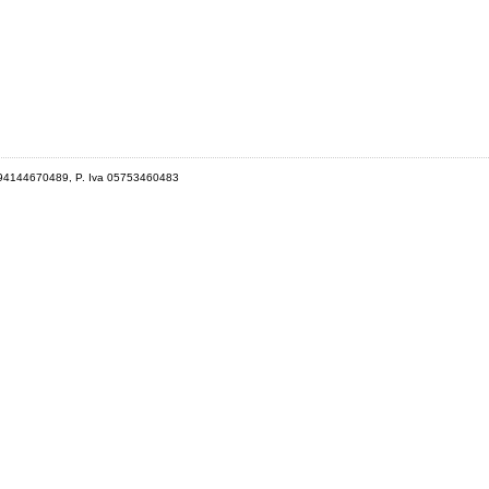
 94144670489, P. Iva 05753460483