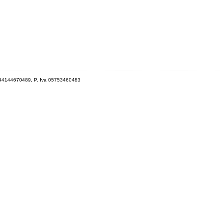
 94144670489, P. Iva 05753460483