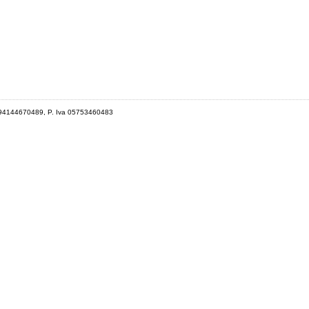
 94144670489, P. Iva 05753460483