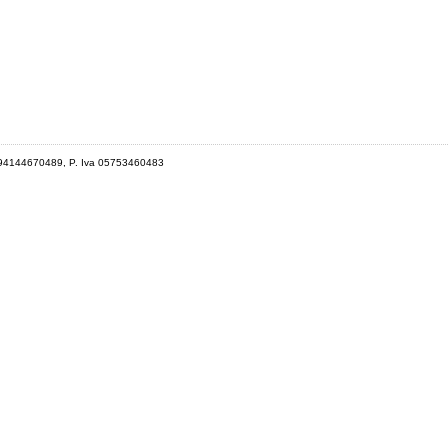
 94144670489, P. Iva 05753460483