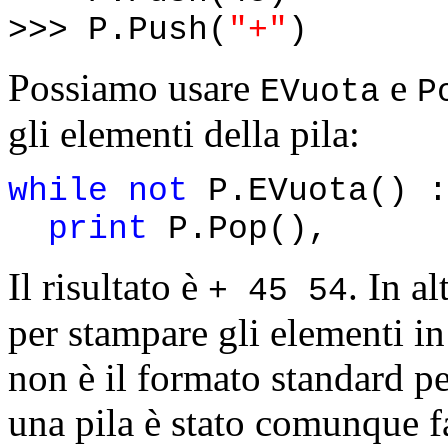
>>> P.Push(
"+"
)
Possiamo usare
e
EVuota
P
gli elementi della pila:
while not
P.EVuota() :
print
P.Pop(),
Il risultato è
. In a
+ 45 54
per stampare gli elementi i
non è il formato standard pe
una pila è stato comunque fa