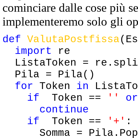
cominciare dalle cose più s
implementeremo solo gli op
def
ValutaPostfissa
(Es
import
re
ListaToken = re.spli
Pila = Pila()
for
Token
in
ListaTo
if
Token ==
''
or
continue
if
Token ==
'+'
:
Somma = Pila.Pop()