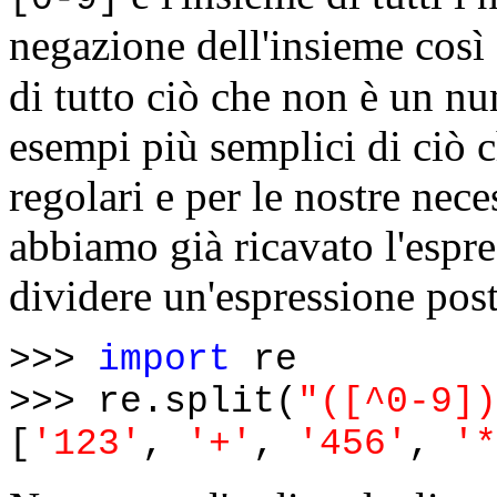
negazione dell'insieme così
di tutto ciò che non è un nu
esempi più semplici di ciò c
regolari e per le nostre nece
abbiamo già ricavato l'espre
dividere un'espressione post
>>>
import
re
>>> re.split(
"([^0-9])
[
'123'
,
'+'
,
'456'
,
'*