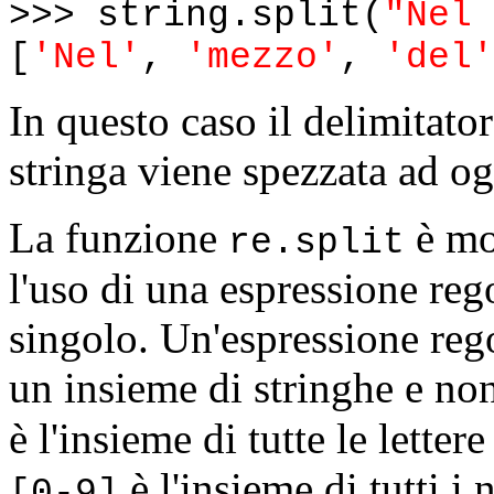
>>> string.split(
"Nel 
[
'Nel'
,
'mezzo'
,
'del'
In questo caso il delimitator
stringa viene spezzata ad og
La funzione
è mo
re.split
l'uso di una espressione reg
singolo. Un'espressione reg
un insieme di stringhe e non
è l'insieme di tutte le lette
è l'insieme di tutti i
[0-9]