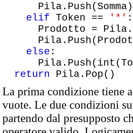
Pila.Push(Somma)
elif
Token ==
'*'
:
Prodotto = Pila.Po
Pila.Push(Prodot
else
:
Pila.Push(int(Tok
return
Pila.Pop()
La prima condizione tiene a 
vuote. Le due condizioni suc
partendo dal presupposto che
operatore valido. Logicame