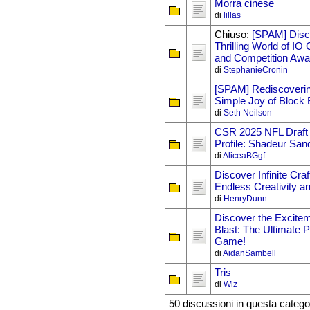
Morra cinese
di
lillas
Chiuso:
[SPAM] Disc
Thrilling World of I
and Competition Awai
di
StephanieCronin
[SPAM] Rediscoverin
Simple Joy of Block 
di
Seth Neilson
CSR 2025 NFL Draft 
Profile: Shadeur San
di
AliceaBGgf
Discover Infinite Craf
Endless Creativity a
di
HenryDunn
Discover the Excitem
Blast: The Ultimate 
Game!
di
AidanSambell
Tris
di
Wiz
50 discussioni in questa catego