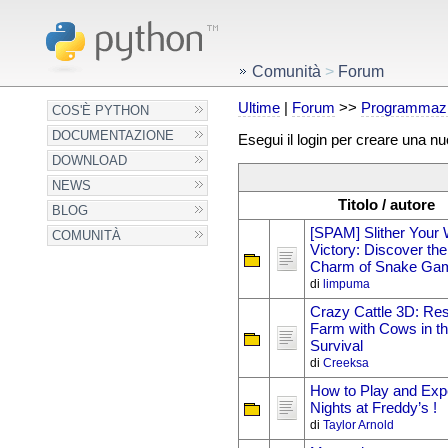
Comunità
>
Forum
Ultime
|
Forum
>>
Programmazi
COS'È PYTHON
DOCUMENTAZIONE
Esegui il login per creare una n
DOWNLOAD
NEWS
Titolo / autore
BLOG
[SPAM] Slither Your 
COMUNITÀ
Victory: Discover the
Charm of Snake Ga
di
limpuma
Crazy Cattle 3D: Re
Farm with Cows in the
Survival
di
Creeksa
How to Play and Exp
Nights at Freddy’s !
di
Taylor Arnold