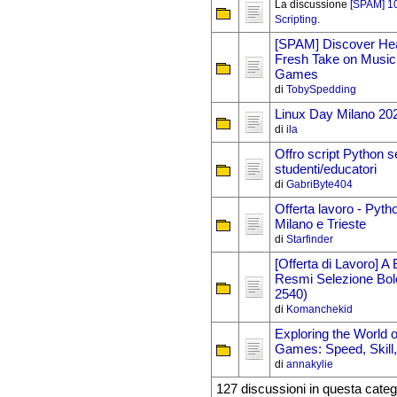
La discussione
[SPAM] 10
Scripting
.
[SPAM] Discover Hea
Fresh Take on Musi
Games
di
TobySpedding
Linux Day Milano 20
di
ila
Offro script Python s
studenti/educatori
di
GabriByte404
Offerta lavoro - Pyt
Milano e Trieste
di
Starfinder
[Offerta di Lavoro] A
Resmi Selezione Bol
2540)
di
Komanchekid
Exploring the World 
Games: Speed, Skill
di
annakylie
127 discussioni in questa categ