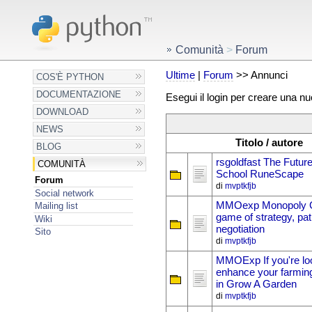
Comunità
>
Forum
Ultime
|
Forum
>> Annunci
COS'È PYTHON
DOCUMENTAZIONE
Esegui il login per creare una n
DOWNLOAD
NEWS
Titolo / autore
BLOG
rsgoldfast The Future
COMUNITÀ
School RuneScape
Forum
di
mvptkfjb
Social network
MMOexp Monopoly G
Mailing list
game of strategy, pa
Wiki
negotiation
Sito
di
mvptkfjb
MMOExp If you're loo
enhance your farming
in Grow A Garden
di
mvptkfjb