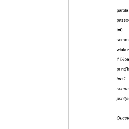
parola
passo
i=0
somm
while i
if i%p
print('
i=i+1
somma
print
Questo