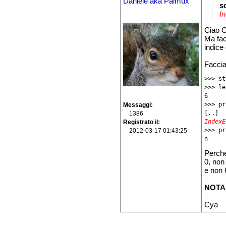
Daniele aka Palmux
s
In
Ciao C
Ma fac
indice
Facci
>>> st
>>> le
6

>>> pr
Messaggi
1386
IndexE
Registrato il

>>> p
2012-03-17 01:43:25
Perché
0, non
e non 
NOTA
Cya