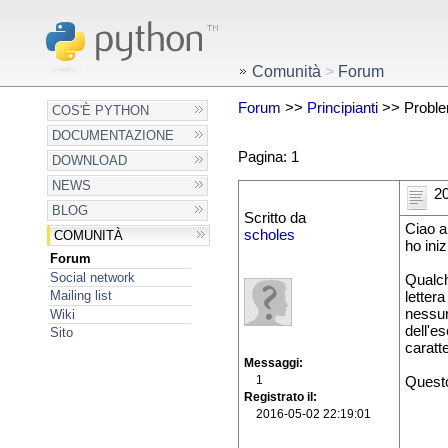
Comunità
>
Forum
Forum
>>
Principianti
>> Problem
COS'È PYTHON
DOCUMENTAZIONE
Pagina: 1
DOWNLOAD
NEWS
20
BLOG
Scritto da
Ciao a 
scholes
COMUNITÀ
ho ini
Forum
Social network
Qualch
Mailing list
lettera
nessun
Wiki
dell'e
Sito
caratt
Messaggi
1
Questo
Registrato il
2016-05-02 22:19:01