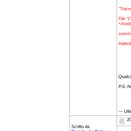
"Trace
File "
<modu
somma
IndexE
Qualc
P.S. N
--- Ul
20
Scritto da