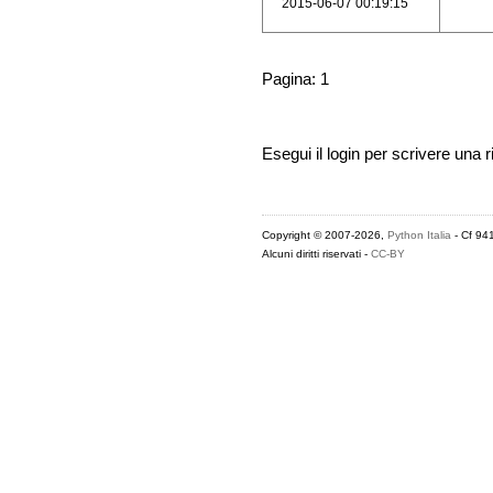
2015-06-07 00:19:15
Pagina: 1
Esegui il login per scrivere una r
Copyright © 2007-2026,
Python Italia
- Cf 94
Alcuni diritti riservati -
CC-BY