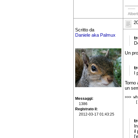
------
Alber
20
Scritto da
Daniele aka Palmux
t
D
Un pro
t
I 
Torno a
un sem
>>> wh
Messaggi
     [
1386
Registrato il
2012-03-17 01:43:25
t
In
il
l