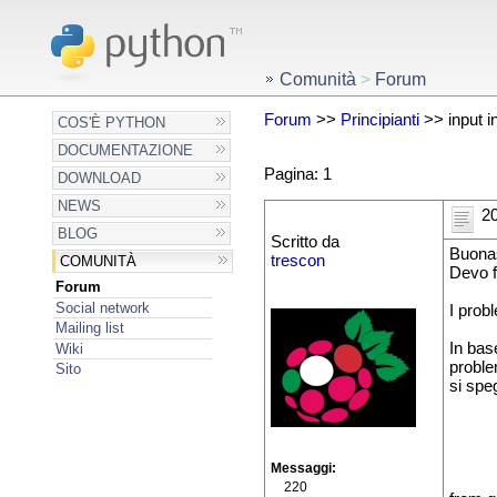
Comunità
>
Forum
Forum
>>
Principianti
>> input i
COS'È PYTHON
DOCUMENTAZIONE
Pagina: 1
DOWNLOAD
NEWS
20
BLOG
Scritto da
Buonas
trescon
COMUNITÀ
Devo f
Forum
Social network
I probl
Mailing list
In base
Wiki
problem
Sito
si spe
Messaggi
220