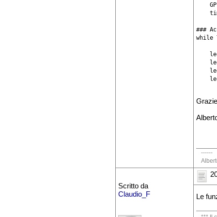
    GP
    ti
### Ac
while 
    le
    le
    le
Grazi
Albert
------
Alber
20
Scritto da
Claudio_F
Le fun