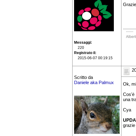
Grazi
------
Alber
Messaggi
220
Registrato il
2015-06-07 00:19:15
20
Scritto da
Daniele aka Palmux
Ok, mi
Cos'è 
una tra
Cya
UPDA
grazi