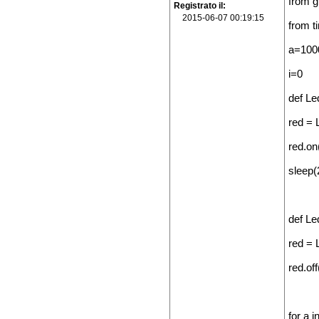
from g
Registrato il
2015-06-07 00:19:15
from t
a=100
i=0
def Le
red = 
red.on
sleep(
def Le
red = 
red.off
for a i