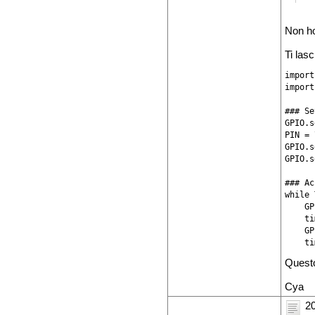
Non ho
Ti las
import
import
### Se
GPIO.s
PIN = 
GPIO.s
GPIO.s
### Ac
while 
    GP
    ti
    GP
    ti
Questo
Cya
20