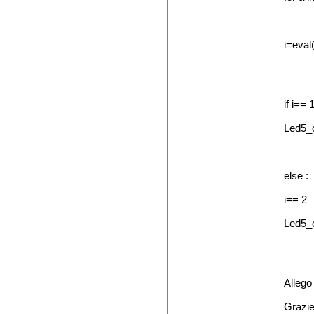
i=eval(
if i== 1
Led5_
else :
i== 2
Led5_o
Allego
Grazi