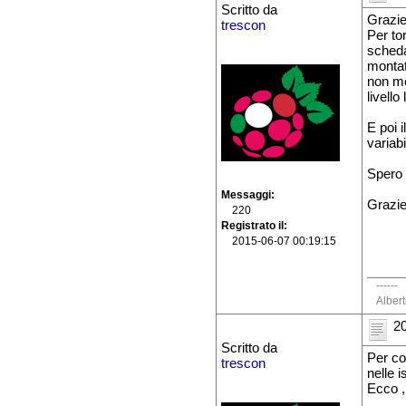
Scritto da
Grazie
trescon
Per to
scheda
montat
non me
livell
E poi 
variabi
Spero d
Messaggi
Grazie
220
Registrato il
2015-06-07 00:19:15
------
Alber
20
Scritto da
Per co
trescon
nelle i
Ecco ,