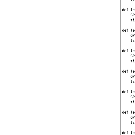
def le
    GP
    ti
def le
    GP
    ti
def le
    GP
    ti
def le
    GP
    ti
def le
    GP
    ti
def le
    GP
    ti
def le