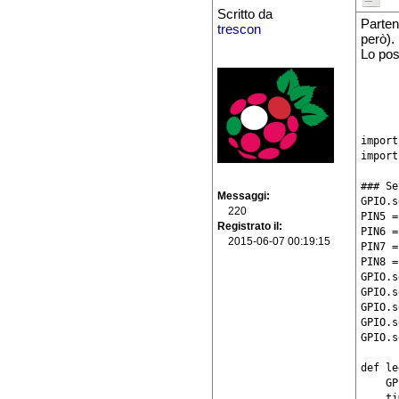
Scritto da
Parten
trescon
però).
Lo post
import
import
### Se
Messaggi
GPIO.s
220
PIN5 =
Registrato il
PIN6 =
2015-06-07 00:19:15
PIN7 =
PIN8 =
GPIO.s
GPIO.s
GPIO.s
GPIO.s
GPIO.s
def le
    GP
    ti