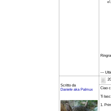
    el
      
      
      
      
      
      
      
Ringra
--- Ul
20
Scritto da
Ciao c
Daniele aka Palmux
Ti las
1. Prim