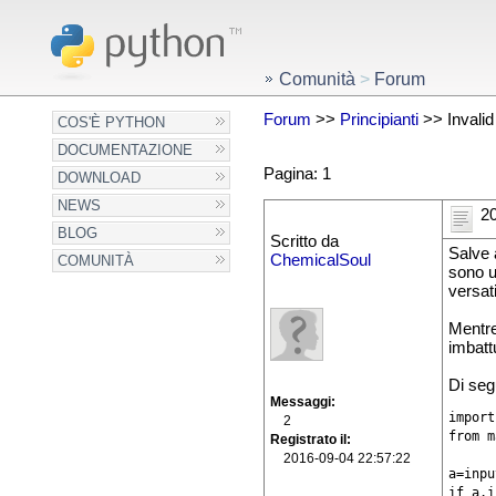
Comunità
>
Forum
Forum
>>
Principianti
>> Invalid
COS'È PYTHON
DOCUMENTAZIONE
Pagina: 1
DOWNLOAD
NEWS
20
BLOG
Scritto da
Salve a
ChemicalSoul
COMUNITÀ
sono u
versati
Mentre
imbatt
Di seg
Messaggi
import
2
from m
Registrato il
2016-09-04 22:57:22
a=inpu
if a.i