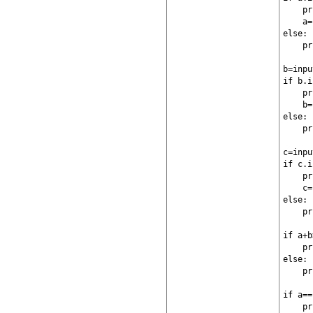
    pr
    a=
else:

    pr
b=inpu
if b.i
    pr
    b=
else:

    pr
c=inpu
if c.i
    pr
    c=
else:

    pr
if a+b
    pr
else:

    pr
if a==
    pr