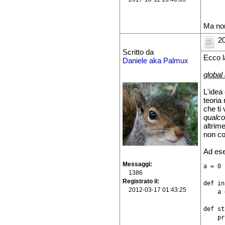
Ma no
20
Scritto da
Ecco l
Daniele aka Palmux
global
L'idea 
teoria 
che ti
qualc
altrim
non co
Ad es
Messaggi
a = 0

1386
Registrato il
def in
2012-03-17 01:43:25
    a 
def st
    pr