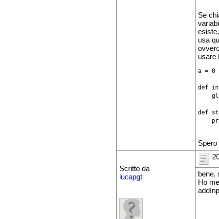
Se ch
variabi
esiste
usa que
ovvero
usare 
a = 0

def in
    gl
def st
    pr
Spero 
20
Scritto da
bene, 
lucapgt
Ho mes
addInp