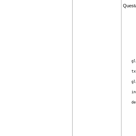
Questa
      
    gl
    tx
    gl
    in
    de