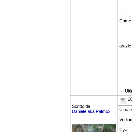
--------
Come f
grazie
--- Ul
20
Scritto da
Ciao e
Daniele aka Palmux
Vediam
Cya