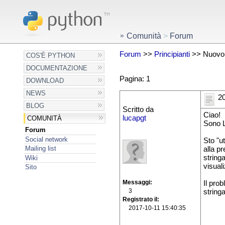
Comunità
>
Forum
Forum
>>
Principianti
>> Nuovo u
COS'È PYTHON
DOCUMENTAZIONE
Pagina: 1
DOWNLOAD
NEWS
20
BLOG
Scritto da
Ciao!
lucapgt
COMUNITÀ
Sono L
Forum
Social network
Sto "u
Mailing list
alla p
stringa
Wiki
visuali
Sito
Messaggi
Il pro
3
string
Registrato il
2017-10-11 15:40:35