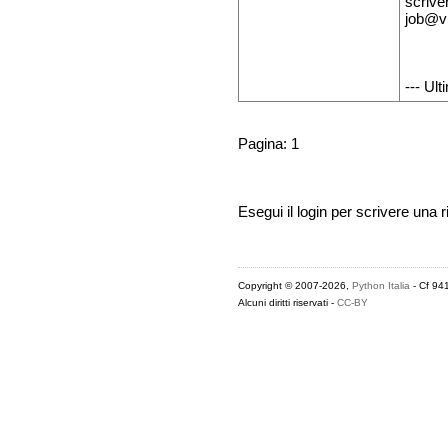
scrive
job@vi
--- Ul
Pagina: 1
Esegui il login per scrivere una r
Copyright © 2007-2026,
Python Italia
- Cf 94
Alcuni diritti riservati -
CC-BY