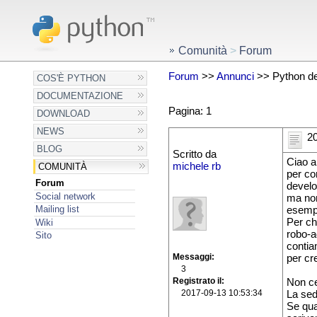
Comunità
>
Forum
Forum
>>
Annunci
>> Python de
COS'È PYTHON
DOCUMENTAZIONE
Pagina: 1
DOWNLOAD
NEWS
20
BLOG
Scritto da
Ciao a 
michele rb
COMUNITÀ
per co
Forum
develo
Social network
ma non
Mailing list
esemp
Per ch
Wiki
robo-a
Sito
contia
Messaggi
per cr
3
Registrato il
Non ce
2017-09-13 10:53:34
La sed
Se qua