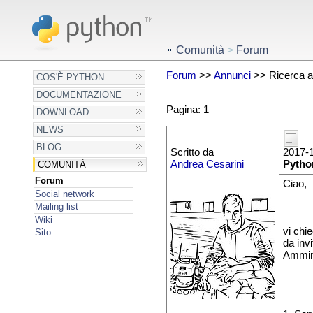
Comunità
>
Forum
Forum
>>
Annunci
>> Ricerca a
COS'È PYTHON
DOCUMENTAZIONE
Pagina: 1
DOWNLOAD
NEWS
BLOG
Scritto da
2017-1
Andrea Cesarini
Pytho
COMUNITÀ
Forum
Ciao,
Social network
Mailing list
Wiki
vi chi
Sito
da inv
Ammini