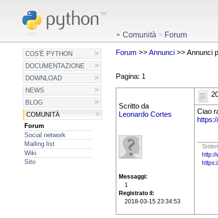
Comunità
>
Forum
Forum
>>
Annunci
>> Annunci per
COS'È PYTHON
DOCUMENTAZIONE
Pagina: 1
DOWNLOAD
NEWS
20
BLOG
Scritto da
Ciao r
Leonardo Cortes
COMUNITÀ
https:
Forum
Social network
Mailing list
Siste
Wiki
http:/
Sito
https
Messaggi
1
Registrato il
2018-03-15 23:34:53