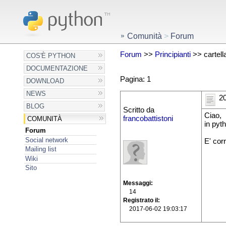
Comunità
>
Forum
Forum
>>
Principianti
>> cartella
COS'È PYTHON
DOCUMENTAZIONE
Pagina: 1
DOWNLOAD
NEWS
20
BLOG
Scritto da
Ciao,
francobattistoni
COMUNITÀ
in pyt
Forum
Social network
E' cor
Mailing list
Wiki
Sito
Messaggi
14
Registrato il
2017-06-02 19:03:17