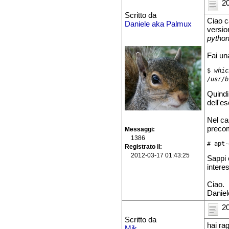
20
Scritto da
Ciao c
Daniele aka Palmux
versio
pytho
Fai una
$ 
whic
/usr/b
Quindi
dell'es
Nel cas
precom
Messaggi
1386
# apt-
Registrato il
2012-03-17 01:43:25
Sappi 
intere
Ciao.
Daniel
20
Scritto da
hai ra
Mik