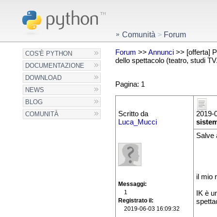
Comunità
>
Forum
Forum
>>
Annunci
>> [offerta] 
COS'È PYTHON
dello spettacolo (teatro, studi TV.
DOCUMENTAZIONE
DOWNLOAD
Pagina: 1
NEWS
BLOG
Scritto da
2019-0
COMUNITÀ
Luca_Mucci
sistem
Salve a
il mio
Messaggi
1
IK è u
Registrato il
spetta
2019-06-03 16:09:32