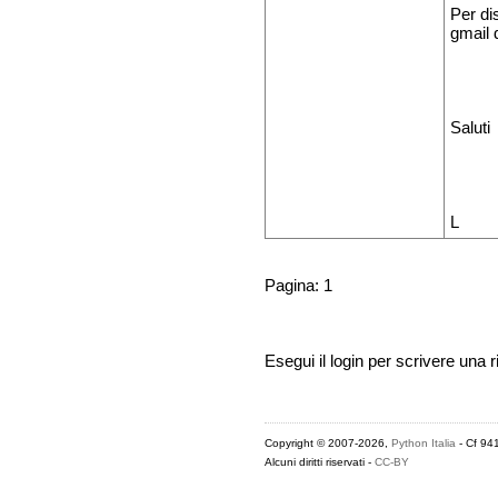
Per di
gmail 
Saluti
L
Pagina: 1
Esegui il login per scrivere una r
Copyright © 2007-2026,
Python Italia
- Cf 94
Alcuni diritti riservati -
CC-BY