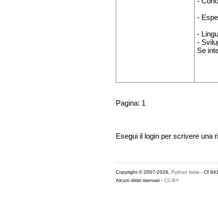
- Cono
- Espe
- Lingu
- Svil
Se int
Pagina: 1
Esegui il login per scrivere una r
Copyright © 2007-2026,
Python Italia
- Cf 94
Alcuni diritti riservati -
CC-BY