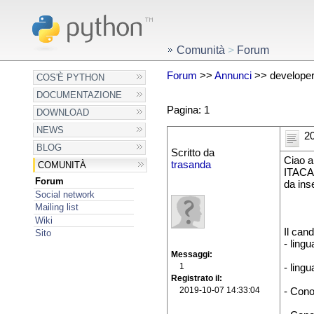
Comunità
>
Forum
Forum
>>
Annunci
>> developer
COS'È PYTHON
DOCUMENTAZIONE
Pagina: 1
DOWNLOAD
NEWS
20
BLOG
Scritto da
Ciao a 
trasanda
COMUNITÀ
ITACA 
Forum
da ins
Social network
Mailing list
Wiki
Il can
Sito
- ling
Messaggi
1
- ling
Registrato il
2019-10-07 14:33:04
- Cono