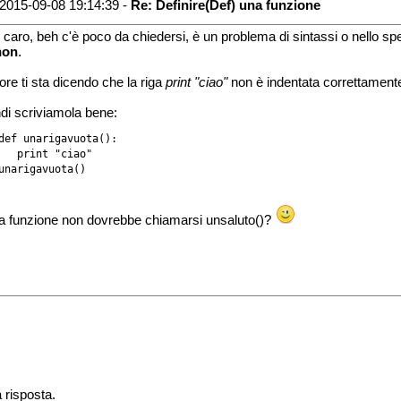
2015-09-08 19:14:39 -
Re: Definire(Def) una funzione
 caro, beh c'è poco da chiedersi, è un problema di sintassi o nello spe
hon
.
rore ti sta dicendo che la riga
print "ciao"
non è indentata correttament
di scriviamola bene:
def unarigavuota():

   print "ciao"

unarigavuota()

a funzione non dovrebbe chiamarsi unsaluto()?
a risposta.