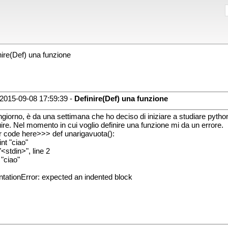
ire(Def) una funzione
2015-09-08 17:59:39 -
Definire(Def) una funzione
giorno, è da una settimana che ho deciso di iniziare a studiare pyth
ire. Nel momento in cui voglio definire una funzione mi da un errore.
r code here>>> def unarigavuota():
rint "ciao"
"<stdin>", line 2
 "ciao"
ntationError: expected an indented block