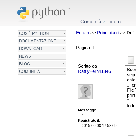
Comunità
>
Forum
Forum
>>
Principianti
>> Defin
COS'È PYTHON
DOCUMENTAZIONE
Pagina: 1
DOWNLOAD
NEWS
BLOG
Scritto da
Buon
RattlyFern41846
COMUNITÀ
segu
ente
... p
File 
print
^
Inde
Messaggi
4
Registrato il
2015-09-08 17:58:09