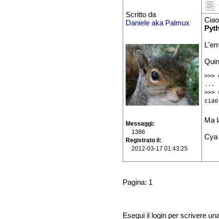
Scritto da
Ciao
Daniele aka Palmux
Pyt
L'er
Quin
>>> 
... 
>>> 
ciao
Ma l
Messaggi
1386
Cya
Registrato il
2012-03-17 01:43:25
Pagina: 1
Esegui il login per scrivere un