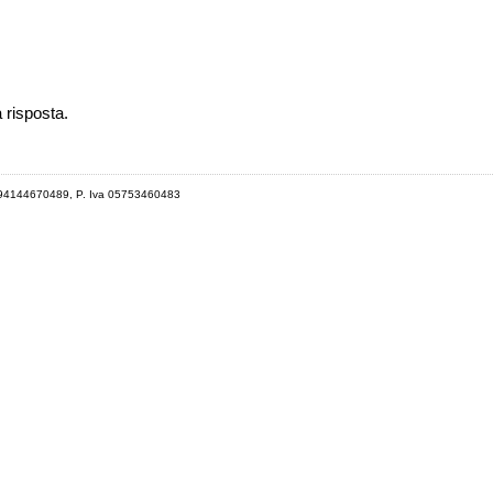
a risposta.
 94144670489, P. Iva 05753460483