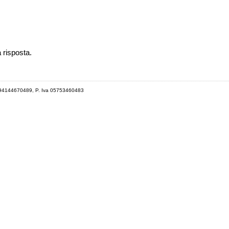
a risposta.
 94144670489, P. Iva 05753460483