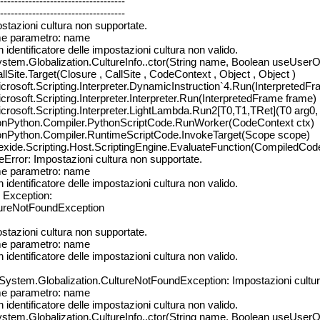
-----------------------------------
-----------------------------------
stazioni cultura non supportate.
e parametro: name
n identificatore delle impostazioni cultura non valido.
ystem.Globalization.CultureInfo..ctor(String name, Boolean useUserO
allSite.Target(Closure , CallSite , CodeContext , Object , Object )
icrosoft.Scripting.Interpreter.DynamicInstruction`4.Run(InterpretedF
icrosoft.Scripting.Interpreter.Interpreter.Run(InterpretedFrame frame)
icrosoft.Scripting.Interpreter.LightLambda.Run2[T0,T1,TRet](T0 arg0,
ronPython.Compiler.PythonScriptCode.RunWorker(CodeContext ctx)
ronPython.Compiler.RuntimeScriptCode.InvokeTarget(Scope scope)
lexide.Scripting.Host.ScriptingEngine.EvaluateFunction(CompiledCod
eError: Impostazioni cultura non supportate.
e parametro: name
n identificatore delle impostazioni cultura non valido.
Exception:
ureNotFoundException
stazioni cultura non supportate.
e parametro: name
n identificatore delle impostazioni cultura non valido.
 System.Globalization.CultureNotFoundException: Impostazioni cultur
e parametro: name
n identificatore delle impostazioni cultura non valido.
ystem.Globalization.CultureInfo..ctor(String name, Boolean useUserO