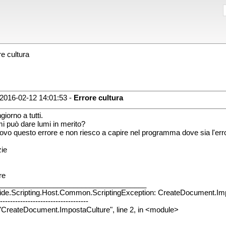
e cultura
2016-02-12 14:01:53 -
Errore cultura
iorno a tutti.
mi può dare lumi in merito?
rovo questo errore e non riesco a capire nel programma dove sia l'err
ie
re
_____________________________________
ide.Scripting.Host.Common.ScriptingException: CreateDocument.Im
-----------------------------------
 "CreateDocument.ImpostaCulture", line 2, in <module>