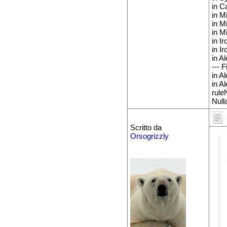
in C
in M
in M
in M
in I
in I
in A
--- F
in A
in A
rule
Null
Scritto da
Orsogrizzly