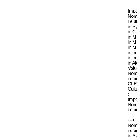
------
------
Impo
Nom
i è u
in S
in C
in M
in M
in M
in I
in I
in A
Valu
Nom
i è u
CLR 
Cult
:
Impo
Nom
i è u
--->
Nom
i è u
in S