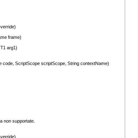
verride)
rame frame)
 T1 arg1)
e code, ScriptScope scriptScope, String contextName)
a non supportate.
verride)