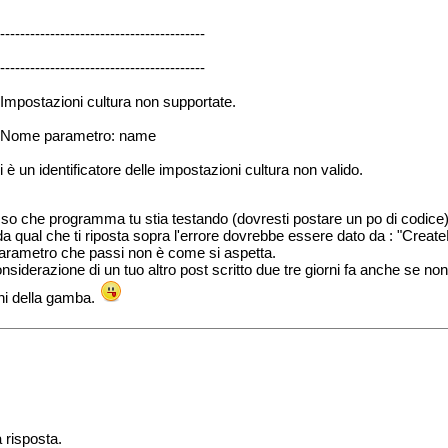
-----------------------------------------
-----------------------------------------
Impostazioni cultura non supportate.
Nome parametro: name
i è un identificatore delle impostazioni cultura non valido.
so che programma tu stia testando (dovresti postare un po di codice)
a qual che ti riposta sopra l'errore dovrebbe essere dato da : "Creat
arametro che passi non è come si aspetta.
onsiderazione di un tuo altro post scritto due tre giorni fa anche se non
hi della gamba.
a risposta.