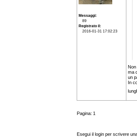
Messaggi
89
Registrato il
2016-01-31 17:02:23
Non 
ma d
un p
In c
lung
Pagina: 1
Esegui il login per scrivere un