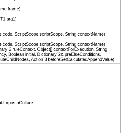
rame frame)
 T1 arg1)
e code, ScriptScope scriptScope, String contextName)
e code, ScriptScope scriptScope, String contextName)
y`2 ruleContext, Object[] contextForExecution, String
 Boolean initial, Dictionary`2& preElseConditions,
uteChildNodes, Action`3 beforeSetCalculatedAppendValue)
t.ImpostaCulture