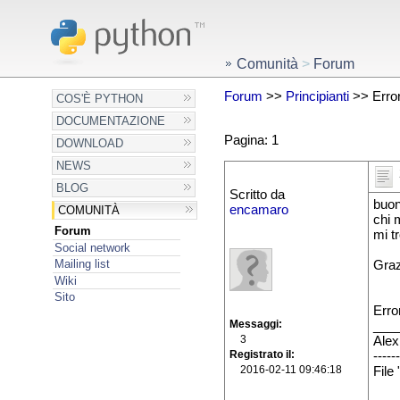
Comunità
>
Forum
Forum
>>
Principianti
>> Error
COS'È PYTHON
DOCUMENTAZIONE
Pagina: 1
DOWNLOAD
NEWS
BLOG
Scritto da
buong
encamaro
COMUNITÀ
chi 
Forum
mi t
Social network
Mailing list
Graz
Wiki
Sito
Erro
Messaggi
___
3
Alex
Registrato il
------
2016-02-11 09:46:18
File