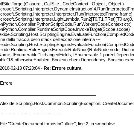
allSite.Target(Closure , CallSite , CodeContext , Object , Object )
icrosoft.Scripting.Interpreter.DynamicInstruction`4.Run(InterpretedF
icrosoft.Scripting.Interpreter.Interpreter.Run(InterpretedFrame frame)
icrosoft.Scripting.Interpreter.LightLambda.Run2[T0,T1,TRet](T0 arg0,
ronPython.Compiler.PythonScriptCode.RunWorker(CodeContext ctx)
ronPython.Compiler.RuntimeScriptCode.InvokeTarget(Scope scope)
lexide.Scripting.Host.ScriptingEngine.EvaluateFunction(CompiledCod
ine della traccia dello stack dell'eccezione interna ---
lexide.Scripting.Host.ScriptingEngine.EvaluateFunction(CompiledCod
lexide.Runtime.RuleEngine.ExecuteRuleNode(RuleNode node, Dictionar
Name, IEnumerable`1 changedFields, IEnumerable`1 parentDependency,
able`1& otherwiseEnabled, Boolean checkDependency, Boolean exec
2016-02-13 07:23:04 -
Re: Errore cultura
Errore
________________________________________
Alexide.Scripting.Host.Common.ScriptingException: CreateDocumen
-----------------------------------------
File "CreateDocument.ImpostaCulture", line 2, in <module>