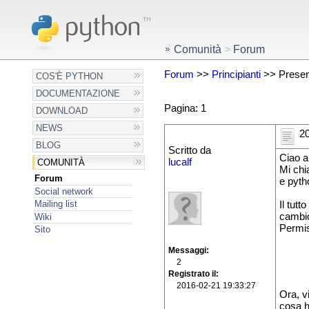
Comunità
>
Forum
Forum
>>
Principianti
>> Present
COS'È PYTHON
DOCUMENTAZIONE
Pagina: 1
DOWNLOAD
NEWS
20
BLOG
Scritto da
Ciao a 
lucalf
COMUNITÀ
Mi chi
Forum
e pyth
Social network
Mailing list
Il tut
cambio
Wiki
Permis
Sito
Messaggi
2
Registrato il
2016-02-21 19:33:27
Ora, v
cosa 