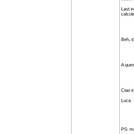
Last e
calcol
Beh, io
A ques
Ciao e
Luca
PS: ma