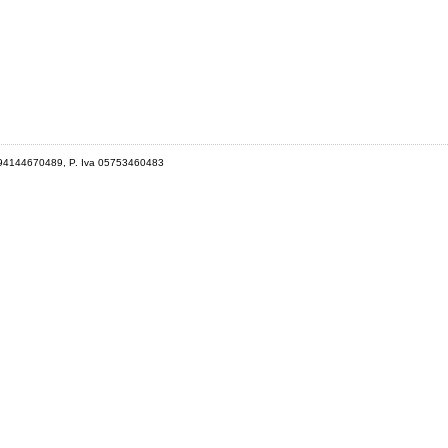
 94144670489, P. Iva 05753460483