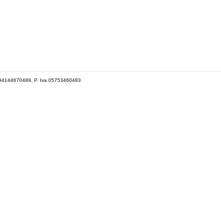
 94144670489, P. Iva 05753460483