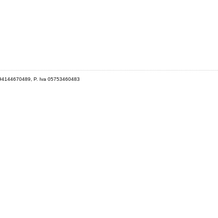
 94144670489, P. Iva 05753460483