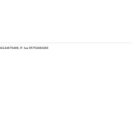
 94144670489, P. Iva 05753460483