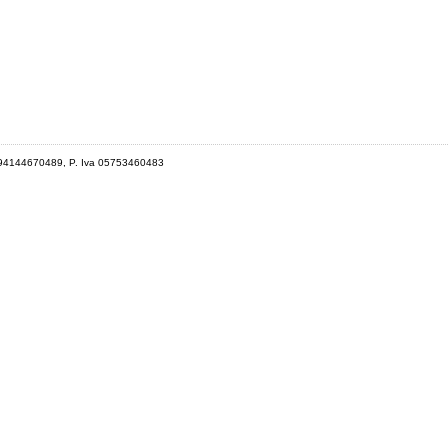
 94144670489, P. Iva 05753460483