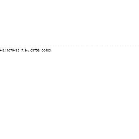
 94144670489, P. Iva 05753460483