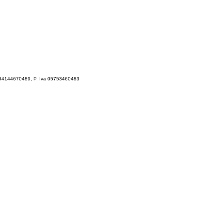
 94144670489, P. Iva 05753460483