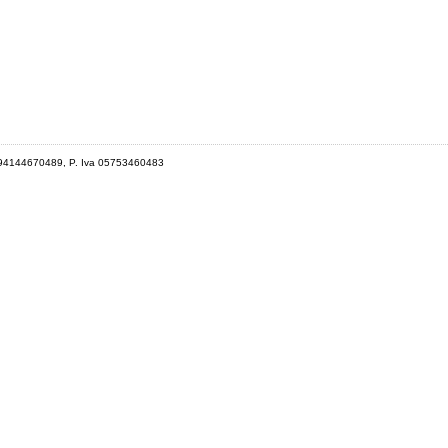
 94144670489, P. Iva 05753460483