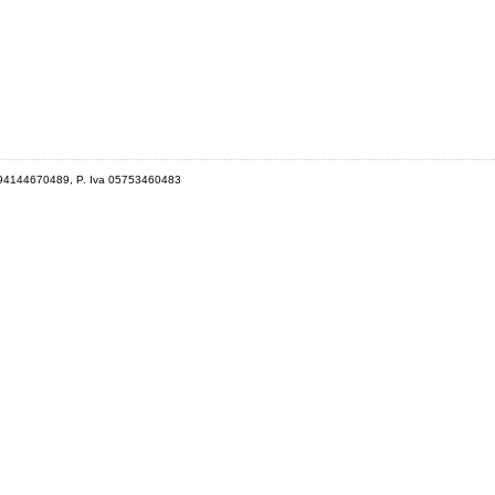
 94144670489, P. Iva 05753460483