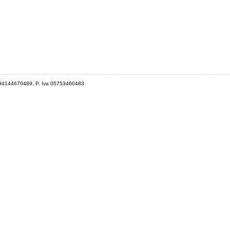
 94144670489, P. Iva 05753460483