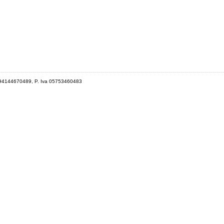
 94144670489, P. Iva 05753460483