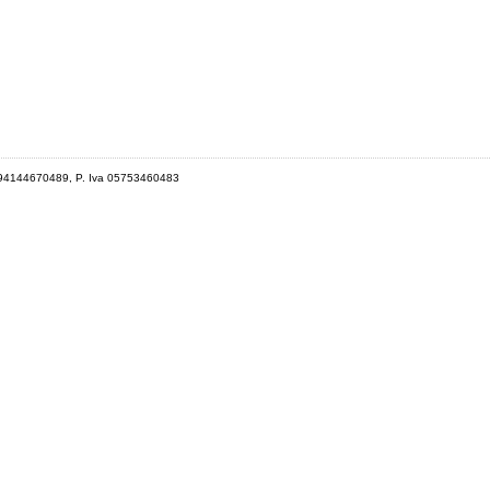
 94144670489, P. Iva 05753460483