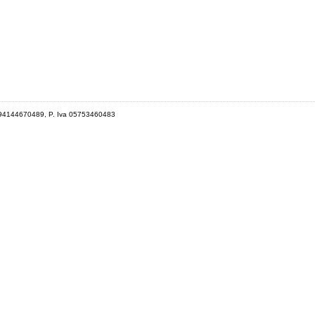
 94144670489, P. Iva 05753460483