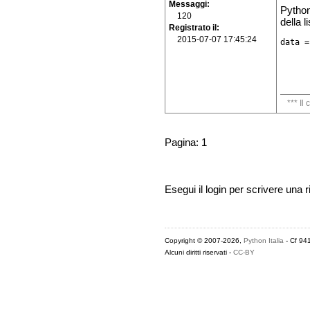
Messaggi
Python
120
della 
Registrato il
2015-07-07 17:45:24
data =
*** Il
Pagina: 1
Esegui il login per scrivere una r
Copyright © 2007-2026,
Python Italia
- Cf 94
Alcuni diritti riservati -
CC-BY