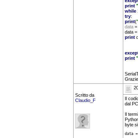
excep
print
while
try
:
print
(
data
= 
data 
print
excep
print
Serial
Grazi
20
Scritto da
Il cod
Claudio_F
dal PC
Il term
Python2
byte s
data =