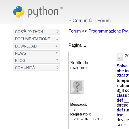
Comunità
>
Forum
Forum
>>
Programmazione Pyt
COS'È PYTHON
DOCUMENTAZIONE
Pagina: 1
DOWNLOAD
NEWS
20
BLOG
Scritto da
Salve 
malcomx
COMUNITÀ
che in
234
12
tempo
richia
8)]
Il 
class
def
__
Messaggi
thread
7
def
run
Registrato il
try
:
2015-10-11 17:18:35
devic
ser = 