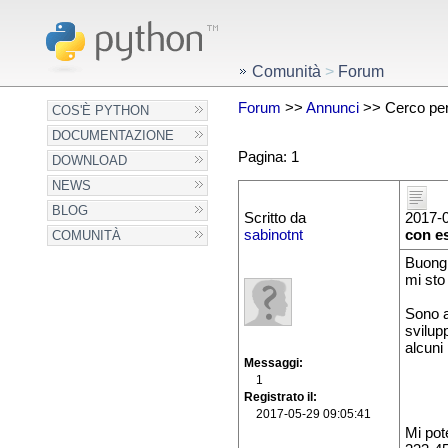
Comunità
>
Forum
Forum
>>
Annunci
>> Cerco per 
COS'È PYTHON
DOCUMENTAZIONE
Pagina: 1
DOWNLOAD
NEWS
BLOG
Scritto da
2017-0
sabinotnt
con e
COMUNITÀ
Buongi
mi sto
Sono a
svilup
alcuni
Messaggi
1
Registrato il
2017-05-29 09:05:41
Mi pot