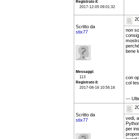
Registrato il
2017-12-05 09:01:32
20
Scritto da
non so
stix77
consig
mostra
perchè
bene l
Messaggi
113
con op
Registrato il
col tes
2017-08-16 10:56:16
--- Ul
20
Scritto da
vedi, 
stix77
Python
per in
propos