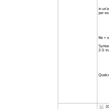
in un'
per es
file =
Syntax
2-3: 
Qualcu
20