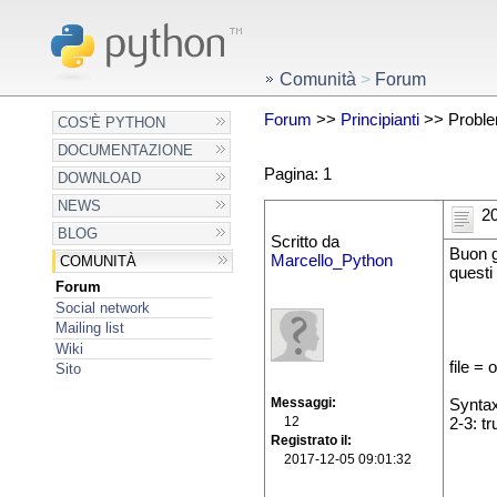
Comunità
>
Forum
Forum
>>
Principianti
>> Proble
COS'È PYTHON
DOCUMENTAZIONE
Pagina: 1
DOWNLOAD
NEWS
20
BLOG
Scritto da
Buon g
Marcello_Python
COMUNITÀ
questi 
Forum
Social network
Mailing list
Wiki
file =
Sito
Messaggi
Syntax
12
2-3: 
Registrato il
2017-12-05 09:01:32