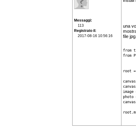
install
Messaggi
113
una vo
Registrato il
mostra
2017-08-16 10:56:16
file jpg
from t
from P
root =
canvas
canvas
image 
photo 
canvas
root.m