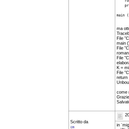
    ro
    pr
main ()
ma ott
Traceb
File "
main (
File "
roman 
File "
elabor
K = mi
File "
return
Unboun
come m
Grazie
Salvat
20
Scritto da
in `mig
㎝