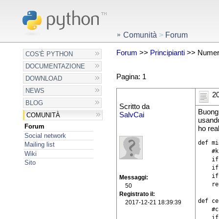
Comunità
>
Forum
Forum
>>
Principianti
>> Numer
COS'È PYTHON
DOCUMENTAZIONE
Pagina: 1
DOWNLOAD
NEWS
20
BLOG
Scritto da
Buongi
SalvCai
COMUNITÀ
usando
Forum
ho rea
Social network
def mi
Mailing list
    #k
Wiki
    if
Sito
    if
    if
Messaggi
    re
50
Registrato il
def ce
2017-12-21 18:39:39
    #c
    if