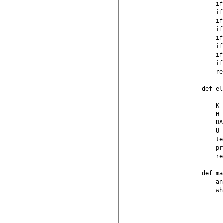
    if
    if
    if
    if
    if
    if
    if
    if
    re
def el
    K 
    H 
    DA
    U 
    te
    pr
    re
def ma
    an
    wh
      
      
      