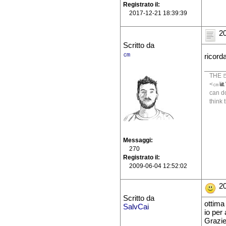
Registrato il
2017-12-21 18:39:39
20
Scritto da
㎝
ricord
THE 
<㎝🐌🐍
can do
think 
Messaggi
270
Registrato il
2009-06-04 12:52:02
20
Scritto da
ottima
SalvCai
io per
Grazie 