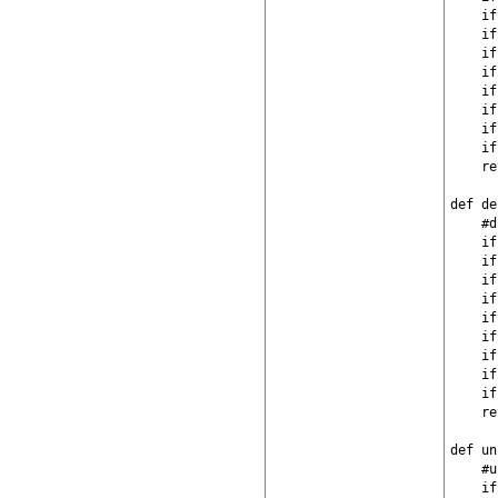
    if
    if
    if
    if
    if
    if
    if
    if
    re
def de
    #d
    if
    if
    if
    if
    if
    if
    if
    if
    if
    re
def un
    #u
    if