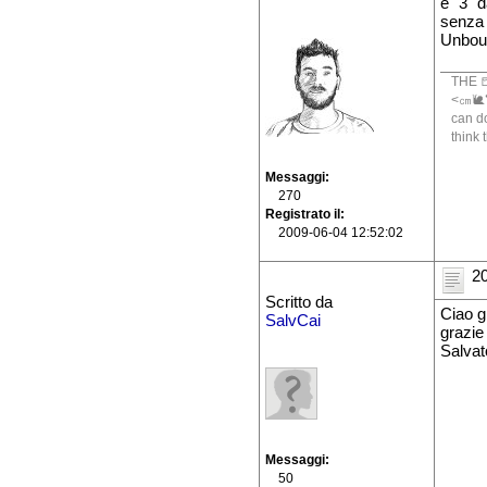
e `3` d
senza 
Unbou
THE 
<㎝🐌🐍
can do
think 
Messaggi
270
Registrato il
2009-06-04 12:52:02
20
Scritto da
Ciao g
SalvCai
grazie 
Salvat
Messaggi
50