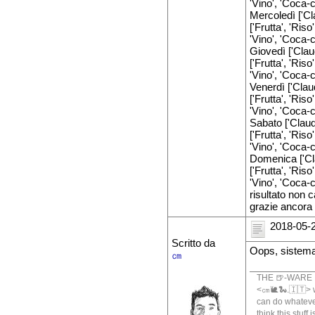
'Vino', 'Coca-c
Mercoledì ['Cla
['Frutta', 'Riso
'Vino', 'Coca-c
Giovedì ['Claud
['Frutta', 'Riso
'Vino', 'Coca-c
Venerdì ['Claud
['Frutta', 'Riso
'Vino', 'Coca-c
Sabato ['Claudi
['Frutta', 'Riso
'Vino', 'Coca-c
Domenica ['Clau
['Frutta', 'Riso
'Vino', 'Coca-c
risultato non 
grazie ancora
2018-05-2
Scritto da
Oops, sistema
㎝
THE 🍺-WARE 
<㎝🐌🐍.🇮🇹> wr
can do whatever
think this stuff