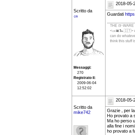
2018-05-2
Scritto da
Guardati
https
㎝
THE 🍺-WARE 
<㎝🐌🐍.🇮🇹> wr
can do whatever
think this stuff
Messaggi
270
Registrato il
2009-06-04
12:52:02
2018-05-2
Scritto da
Grazie , per l
mike742
Ho provato a 
Ma ho perso un
alla fine i nom
ho provato a f