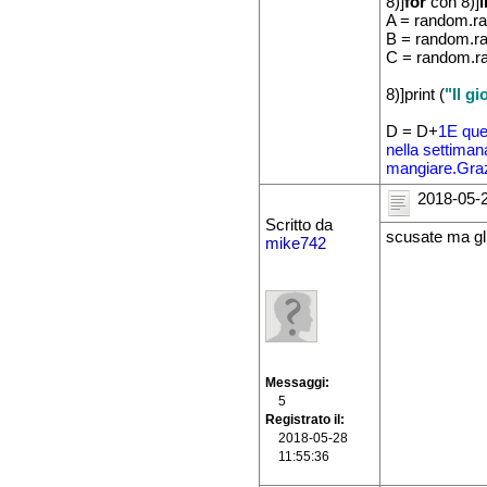
8)]
for
con 8)]
A = random.ra
B = random.ra
C = random.ra
8)]print (
"Il g
D = D+
1
E que
nella settiman
mangiare.
Graz
2018-05-2
Scritto da
scusate ma gli
mike742
Messaggi
5
Registrato il
2018-05-28
11:55:36