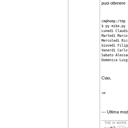
puoi ottenere
cm@hemp:/tmp

$ py mike.py 

Lunedì Claudi
Martedì Marco
Mercoledì Ric
Giovedì Filip
Venerdì Carlo
Sabato Alessa
Ciao,
㎝
--- Ultima mod
THE 🍺-WARE 
<㎝🐌🐍.🇮🇹> wr