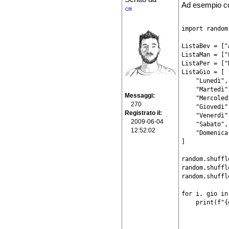
Ad esempio c
㎝
import random

ListaBev = ["
ListaMan = ["
ListaPer = ["
ListaGio = [

    "Lunedì",

    "Martedì",
Messaggi
    "Mercoledì
270
    "Giovedì",
Registrato il
    "Venerdì",
2009-06-04
    "Sabato",

12:52:02
    "Domenica"
]

random.shuffl
random.shuffl
random.shuffl
for i, gio in
    print(f"{