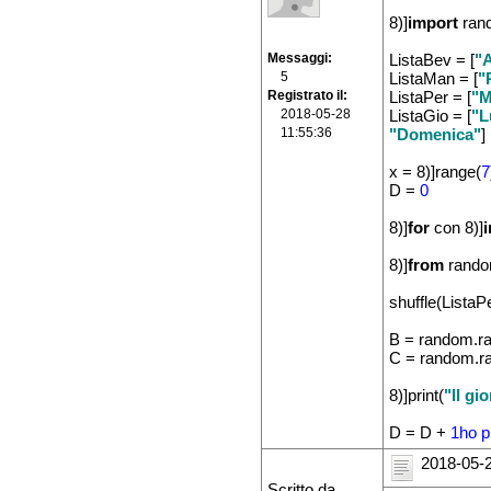
8)]
import
ran
Messaggi
ListaBev = [
"A
5
ListaMan = [
"
Registrato il
ListaPer = [
"M
2018-05-28
ListaGio = [
"L
11:55:36
"Domenica"
]
x = 8)]range(
7
D =
0
8)]
for
con 8)]
8)]
from
rando
shuffle(ListaP
B = random.ra
C = random.ra
8)]print(
"Il gi
D = D +
1
ho p
2018-05-2
Scritto da