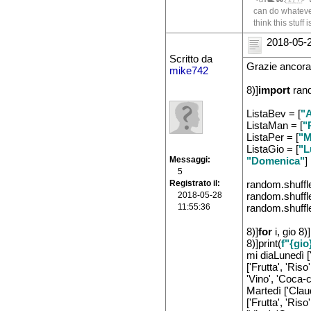
can do whatever
think this stuff
2018-05-2
Scritto da
Grazie ancora
mike742
8)]
import
ran
ListaBev = [
"A
ListaMan = [
"
ListaPer = [
"M
ListaGio = [
"L
Messaggi
"Domenica"
]
5
Registrato il
random.shuffl
2018-05-28
random.shuffl
11:55:36
random.shuffl
8)]
for
i, gio 8)]
8)]print(
f"{gio
mi diaLunedì ['
['Frutta', 'Riso
'Vino', 'Coca-c
Martedì ['Claud
['Frutta', 'Riso