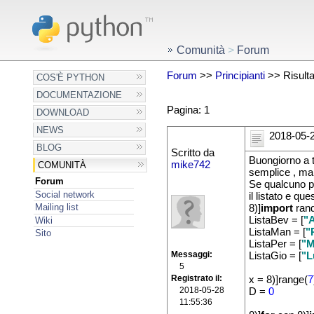
Comunità
>
Forum
Forum
>>
Principianti
>> Risultat
COS'È PYTHON
DOCUMENTAZIONE
Pagina: 1
DOWNLOAD
NEWS
2018-05-2
BLOG
Scritto da
Buongiorno a t
mike742
COMUNITÀ
semplice , ma
Forum
Se qualcuno p
Social network
il listato e que
Mailing list
8)]
import
ran
ListaBev = [
"A
Wiki
ListaMan = [
"
Sito
ListaPer = [
"M
Messaggi
ListaGio = [
"L
5
Registrato il
x = 8)]range(
7
2018-05-28
D =
0
11:55:36