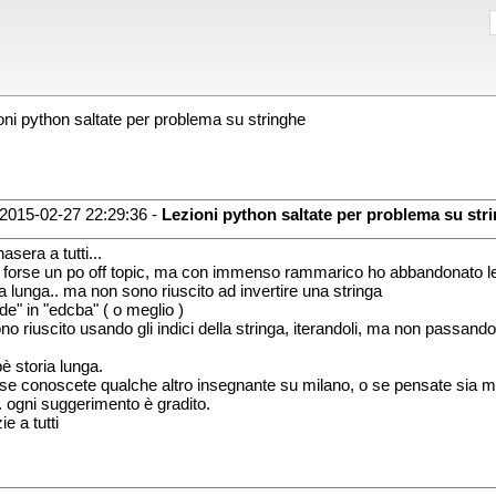
ni python saltate per problema su stringhe
2015-02-27 22:29:36 -
Lezioni python saltate per problema su str
asera a tutti...
 forse un po off topic, ma con immenso rammarico ho abbandonato le l
ia lunga.. ma non sono riuscito ad invertire una stringa
de" in "edcba" ( o meglio )
ono riuscito usando gli indici della stringa, iterandoli, ma non passando 
è storia lunga.
se conoscete qualche altro insegnante su milano, o se pensate sia me
. ogni suggerimento è gradito.
e a tutti