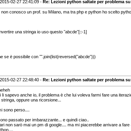
2015-02-27 22:41:09 -
Re: Lezioni python saltate per problema su
 non conosco un prof. su Milano, ma tra php e python ho scelto pyth
invertire una stringa io uso questo "abcde"[::-1]
e se è possibile con "".join(list(reversed("abcde")))
2015-02-27 22:48:40 -
Re: Lezioni python saltate per problema su
heheh
li li sapevo anche io, il problema è che lui voleva farmi fare una iteraz
a stringa, oppure una ricorsione...
mi sono perso....
sono passato per imbarazzante... e quindi ciao..
ri non sarò mai un pm di google.... ma mi piacerebbe arrivare a fare
thon....