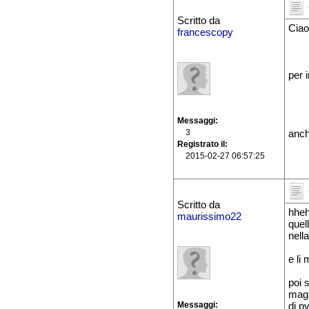
Scritto da
Ciao
francescopy
per 
Messaggi
3
anch
Registrato il
2015-02-27 06:57:25
Scritto da
hhe
maurissimo22
quel
nell
e li 
poi 
maga
Messaggi
di py