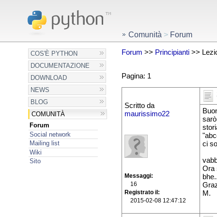
Comunità
>
Forum
Forum
>>
Principianti
>> Lezio
COS'È PYTHON
DOCUMENTAZIONE
Pagina: 1
DOWNLOAD
NEWS
BLOG
Scritto da
Buon
maurissimo22
COMUNITÀ
sarò
Forum
stor
Social network
"abc
Mailing list
ci s
Wiki
vabb
Sito
Ora 
Messaggi
bhe.
16
Grazi
Registrato il
M.
2015-02-08 12:47:12