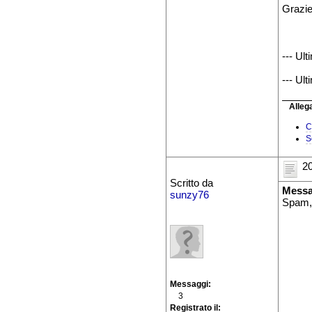
Grazie
--- Ul
--- Ul
Allega
C
S
20
Scritto da
Messa
sunzy76
Spam,
Messaggi
3
Registrato il