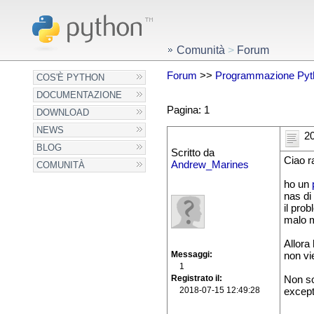
Comunità
>
Forum
Forum
>>
Programmazione Pyt
COS'È PYTHON
DOCUMENTAZIONE
Pagina: 1
DOWNLOAD
NEWS
20
BLOG
Scritto da
Ciao r
Andrew_Marines
COMUNITÀ
ho un
nas di
il pro
malo 
Allora
Messaggi
non vi
1
Registrato il
Non so
2018-07-15 12:49:28
except