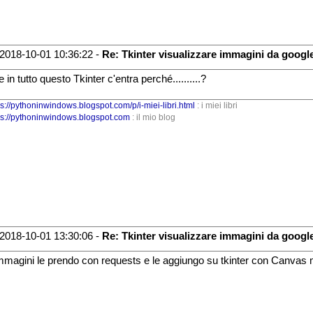
2018-10-01 10:36:22 -
Re: Tkinter visualizzare immagini da googl
 in tutto questo Tkinter c'entra perché..........?
ps://pythoninwindows.blogspot.com/p/i-miei-libri.html
: i miei libri
ps://pythoninwindows.blogspot.com
: il mio blog
2018-10-01 13:30:06 -
Re: Tkinter visualizzare immagini da googl
mmagini le prendo con requests e le aggiungo su tkinter con Canvas