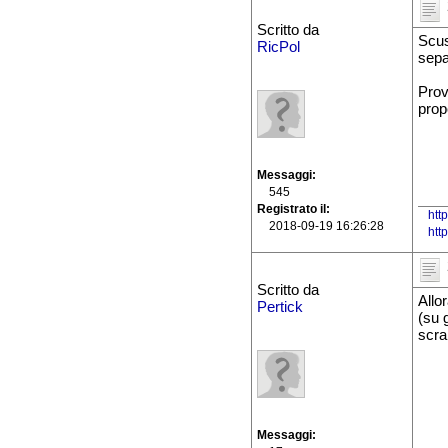
Scritto da
Scus
RicPol
sepa
Prov
prop
Messaggi
545
Registrato il
htt
2018-09-19 16:26:28
htt
Scritto da
Allo
Pertick
(su 
scr
Messaggi