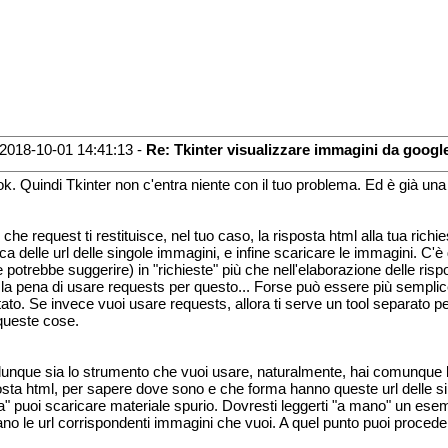
2018-10-01 14:41:13 -
Re: Tkinter visualizzare immagini da googl
ok. Quindi Tkinter non c'entra niente con il tuo problema. Ed è già u
i che request ti restituisce, nel tuo caso, la risposta html alla tua ri
rca delle url delle singole immagini, e infine scaricare le immagini. C'
e potrebbe suggerire) in "richieste" più che nell'elaborazione delle ris
 la pena di usare requests per questo... Forse può essere più semplice 
ltato. Se invece vuoi usare requests, allora ti serve un tool separato pe
queste cose.
unque sia lo strumento che vuoi usare, naturalmente, hai comunque biso
osta html, per sapere dove sono e che forma hanno queste url delle sin
a" puoi scaricare materiale spurio. Dovresti leggerti "a mano" un esempi
ano le url corrispondenti immagini che vuoi. A quel punto puoi procede