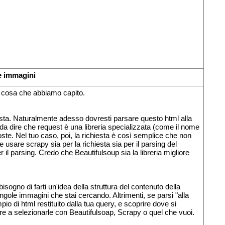
e immagini
na cosa che abbiamo capito.
chiesta. Naturalmente adesso dovresti parsare questo html alla
è da dire che request è una libreria specializzata (come il nome
poste. Nel tuo caso, poi, la richiesta è così semplice che non
usare scrapy sia per la richiesta sia per il parsing del
r il parsing. Credo che Beautifulsoup sia la libreria migliore
gno di farti un'idea della struttura del contenuto della
gole immagini che stai cercando. Altrimenti, se parsi "alla
o di html restituito dalla tua query, e scoprire dove si
re a selezionarle con Beautifulsoap, Scrapy o quel che vuoi.