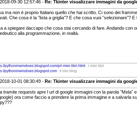
2018-09-30 12:57:46 -
Re: Tkinter visualizzare immagini da googl
a ma non è proprio Italiano quello che hai scritto. Ci sono dei framme
rati. Che cosa è la "lista a griglia"? E che cosa vuoi "selezionare"? E
a a spiegare daccapo che cosa stai cercando di fare. Andando con ord
edeutico alla programmazione, in realtà.
ps://pythoninwindows.blogspot.com/p/i-miei-libri.html
: i miei libri
ps://pythoninwindows.blogspot.com
: il mio blog
2018-10-01 08:30:49 -
Re: Tkinter visualizzare immagini da googl
ra tramite requests apre l url di google immagini con la parola "Mela" e 
google) ora come faccio a prendere la prima immagine e a salvarla s
apy???