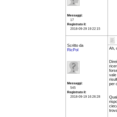
Messaggi
17
Registrato il
2018-09-29 19:22:15
Scritto da
Ah, 
RicPol
Dire
rice
fors
vale
risu
Messaggi
per 
545
Registrato il
2018-09-19 16:26:28
Qual
risp
ciec
trov