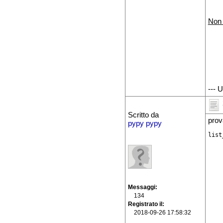
Non 
--- 
Scritto da
prov
pypy pypy
list
Messaggi
134
Registrato il
2018-09-26 17:58:32