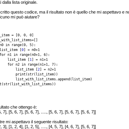
i dalla lista originale.
critto questo codice, ma il risultato non è quello che mi aspettavo e no
cuno mi può aiutare?
_item = [0, 0, 0] 

_with_list_items=[] 

n0 in range(0, 5): 

list_item [
0
] = n0+1 

for n1 in range(n0+1, 6): 

    list_item [
1
] = n1+1 

    for n2 in range(n1+1, 7): 

        list_item [
2
] = n2+1 

        print(str(list_item)) 

        list_with_list_items.append(list_item) 

t(str(list_with_list_items)) 
sultato che ottengo è:
6, 7], [5, 6, 7], [5, 6, 7], …., [5, 6, 7], [5, 6, 7], [5, 6, 7]]
re mi aspettavo il seguente risultato:
2, 3], [1, 2, 4], [1, 2, 5], …., [4, 5, 7], [4, 6, 7], [5, 6, 7]]