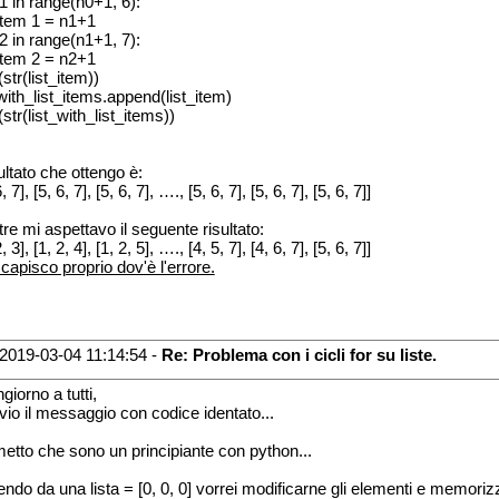
n1 in range(n0+1, 6):
_item 1 = n1+1
n2 in range(n1+1, 7):
_item 2 = n2+1
(str(list_item))
_with_list_items.append(list_item)
(str(list_with_list_items))
sultato che ottengo è:
6, 7], [5, 6, 7], [5, 6, 7], …., [5, 6, 7], [5, 6, 7], [5, 6, 7]]
re mi aspettavo il seguente risultato:
2, 3], [1, 2, 4], [1, 2, 5], …., [4, 5, 7], [4, 6, 7], [5, 6, 7]]
capisco proprio dov'è l'errore.
2019-03-04 11:14:54 -
Re: Problema con i cicli for su liste.
giorno a tutti,
nvio il messaggio con codice identato...
etto che sono un principiante con python...
endo da una lista = [0, 0, 0] vorrei modificarne gli elementi e memoriz