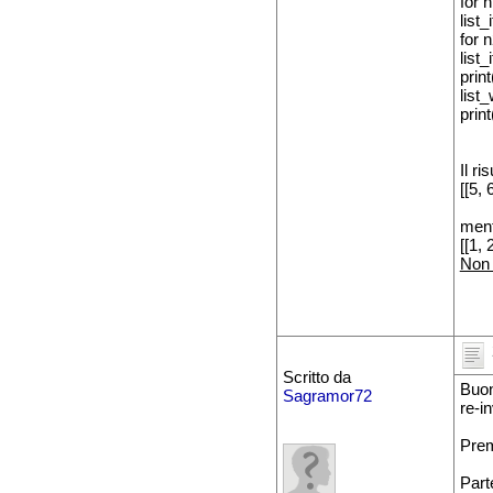
for 
list
for 
list
print
list
print
Il ri
[[5, 
ment
[[1, 
Non 
Scritto da
Buon
Sagramor72
re-i
Prem
Part