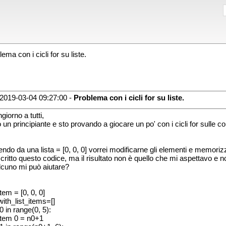
ma con i cicli for su liste.
2019-03-04 09:27:00 -
Problema con i cicli for su liste.
giorno a tutti,
 un principiante e sto provando a giocare un po' con i cicli for sulle con
ndo da una lista = [0, 0, 0] vorrei modificarne gli elementi e memorizzare
critto questo codice, ma il risultato non è quello che mi aspettavo e no
cuno mi può aiutare?
item = [0, 0, 0]
with_list_items=[]
0 in range(0, 5):
_item 0 = n0+1