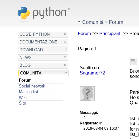
Comunità
>
Forum
Forum
>>
Principianti
>> Proble
COS'È PYTHON
DOCUMENTAZIONE
Pagina: 1
DOWNLOAD
NEWS
BLOG
Scritto da
Buon
Sagramor72
COMUNITÀ
sono
Forum
Social network
Mailing list
Parte
Ho s
Wiki
Qual
Sito
Messaggi
2
list_
Registrato il
list_
2019-03-04 09:16:37
for n
list