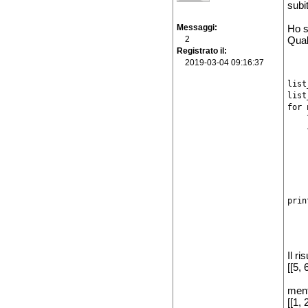
subit
Messaggi
Ho s
2
Qual
Registrato il
2019-03-04 09:16:37
list
list
for 
    
    
    
    
    
    
    
prin
Il ri
[[5, 
ment
[[1, 