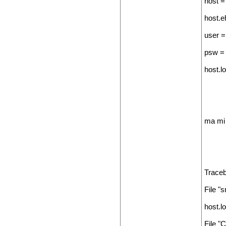
host =
host.e
user =
psw = 
host.l
ma mi 
Traceb
File "
host.l
File "