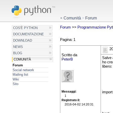
Comunità
>
Forum
Forum
>>
Programmazione Pyt
COS'È PYTHON
DOCUMENTAZIONE
Pagina: 1
DOWNLOAD
NEWS
20
BLOG
Scritto da
Salve a
PeterB
COMUNITÀ
ho crea
Forum
libero:
Social network
Mailing list
Wiki
Sito
Messaggi
import
1
Registrato il
2016-04-02 14:20:31