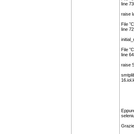
line 73
raise 
File "
line 72
initia
File "
line 64
raise 
smtpli
16.iol.
Eppure
seleni
Grazie