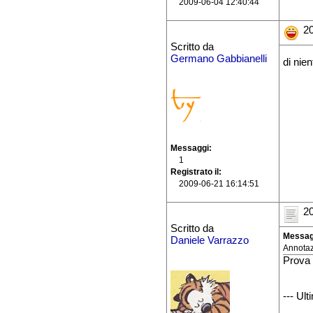
2009-06-04 12:40:44
20
Scritto da
Germano Gabbianelli
di nie
Messaggi
1
Registrato il
2009-06-21 16:14:51
20
Scritto da
Messag
Daniele Varrazzo
Annota
Prova
--- Ul