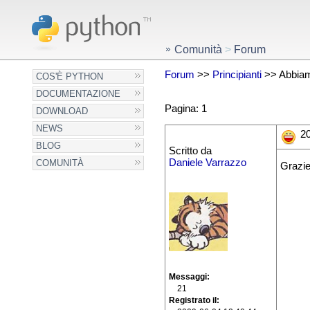
Comunità
>
Forum
Forum
>>
Principianti
>> Abbiamo
COS'È PYTHON
DOCUMENTAZIONE
Pagina: 1
DOWNLOAD
NEWS
20
BLOG
Scritto da
Daniele Varrazzo
COMUNITÀ
Grazi
Messaggi
21
Registrato il