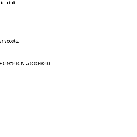
e a tutti.
a risposta.
 94144670489, P. Iva 05753460483