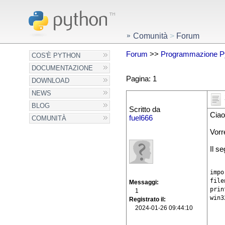
Comunità
>
Forum
Forum
>>
Programmazione P
COS'È PYTHON
DOCUMENTAZIONE
Pagina: 1
DOWNLOAD
NEWS
BLOG
Scritto da
Ciao
fuel666
COMUNITÀ
Vorr
Il s
impo
file
Messaggi
prin
1
win3
Registrato il
2024-01-26 09:44:10