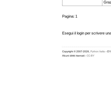
Grazi
Pagina: 1
Esegui il login per scrivere un
Copyright © 2007-2026,
Python Italia
- Cf
Alcuni diritti riservati -
CC-BY