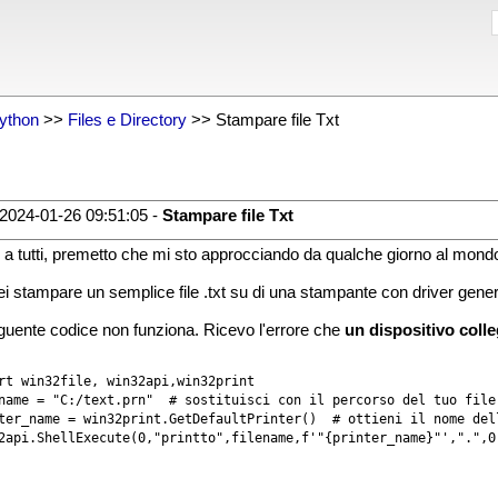
ython
>>
Files e Directory
>> Stampare file Txt
2024-01-26 09:51:05 -
Stampare file Txt
 a tutti, premetto che mi sto approcciando da qualche giorno al mond
ei stampare un semplice file .txt su di una stampante con driver gener
eguente codice non funziona. Ricevo l'errore che
un dispositivo colle
rt win32file, win32api,win32print

name = "C:/text.prn"  # sostituisci con il percorso del tuo file

ter_name = win32print.GetDefaultPrinter()  # ottieni il nome dell
2api.ShellExecute(0,"printto",filename,f'"{printer_name}"',".",0