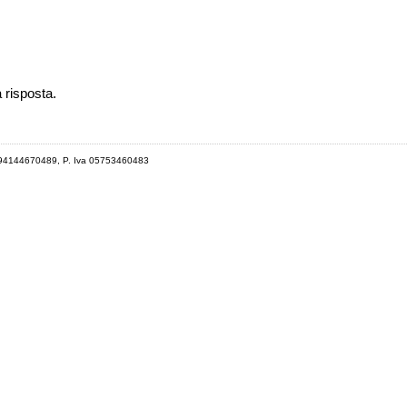
a risposta.
 94144670489, P. Iva 05753460483