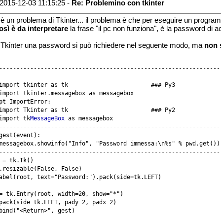
2015-12-03 11:15:25 -
Re: Problemino con tkinter
è un problema di Tkinter... il problema è che per eseguire un program
osì è da interpretare
la frase "il pc non funziona", è la password di 
Tkinter una password si può richiedere nel seguente modo, ma
non 
-----------------------------------------------------------------
import tkinter as tk                        ### Py3

import tkinter.messagebox as messagebox

pt ImportError:

import Tkinter as tk                        ### Py2

import tk
MessageBox
 as messagebox

-----------------------------------------------------------------
gest(event):

messagebox.showinfo("Info", "Password immessa:\n%s" % pwd.get())

-----------------------------------------------------------------
 = tk.Tk()

.resizable(False, False)

abel(root, text="Password:").pack(side=tk.LEFT)

= tk.Entry(root, width=20, show="*")

pack(side=tk.LEFT, pady=2, padx=2)

bind("<Return>", gest)
